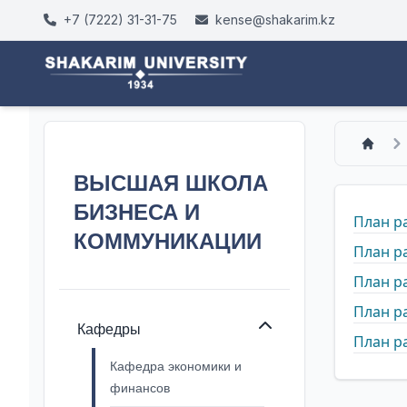
+7 (7222) 31-31-75
kense@shakarim.kz
ВЫСШАЯ ШКОЛА
БИЗНЕСА И
План р
КОММУНИКАЦИИ
План р
План р
План р
Кафедры
План р
Кафедра экономики и
финансов