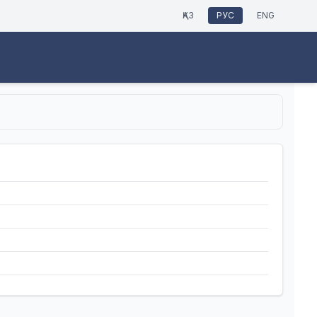
ҚАЗ
РУС
ENG