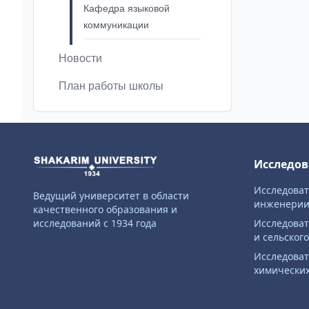
Кафедра языковой
коммуникации
Новости
План работы школы
Исследов
Исследова
Ведущий университет в области
инженери
качественного образования и
исследований с 1934 года
Исследоват
и сельског
Исследоват
химических