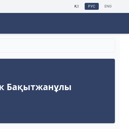
ҚАЗ
РУС
ENG
к Бақытжанұлы