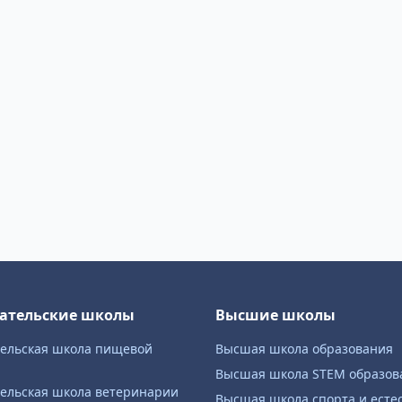
ательские школы
Высшие школы
тельская школа пищевой
Высшая школа образования
и
Высшая школа STEM образов
ельская школа ветеринарии
Высшая школа спорта и есте