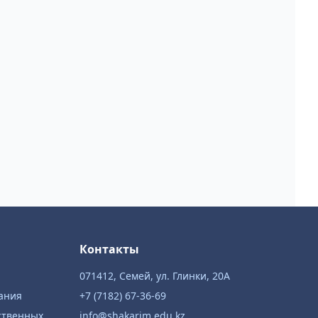
Контакты
071412, Семей, ул. Глинки, 20А
ания
+7 (7182) 67-36-69
ственных
info@shakarim.edu.kz