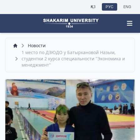
ҚАЗ
РУС
ENG
Новости
1 место по ДЗЮДО у Батыркановой Назым,
студентки 2 курса специальности "Экономика и
менеджмент"