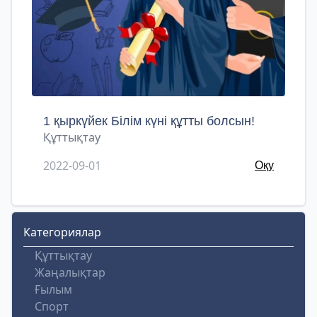
1 қыркүйек Білім күні құтты болсын!
Құттықтау
2022-09-01
Оқу
Категориялар
Құттықтау
Жаңалықтар
Ғылым
Спорт