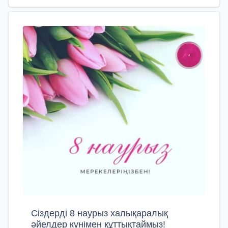
Сіздерді 8 наурыз халықаралық
әйелдер күнімен құттықтаймыз!