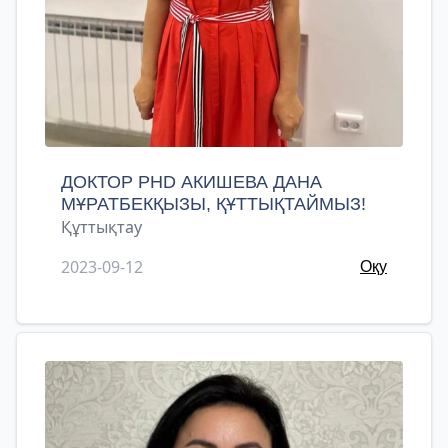
ДОКТОР PHD АКИШЕВА ДАНА
МҰРАТБЕКҚЫЗЫ, ҚҰТТЫҚТАЙМЫЗ!
Құттықтау
2023-09-12
Оқу