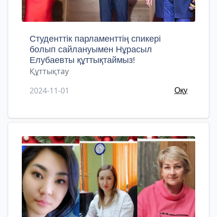
Студенттік парламенттің спикері
болып сайлануымен Нұрасыл
Елубаевты құттықтаймыз!
Құттықтау
2024-11-01
Оқу