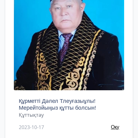
Құрметті Дәлел Тлеуғазыұлы!
Мерейтойыңыз құтты болсын!
Құттықтау
2023-10-17
Оқу