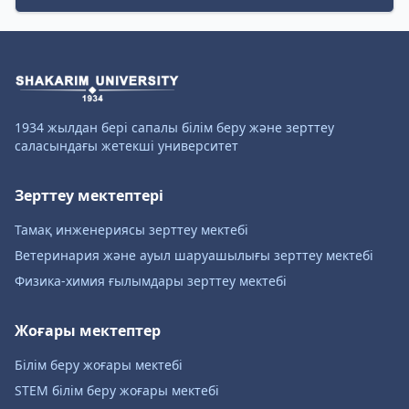
1934 жылдан бері сапалы білім беру және зерттеу
саласындағы жетекші университет
Зерттеу мектептері
Тамақ инженериясы зерттеу мектебі
Ветеринария және ауыл шаруашылығы зерттеу мектебі
Физика-химия ғылымдары зерттеу мектебі
Жоғары мектептер
Білім беру жоғары мектебі
STEM білім беру жоғары мектебі