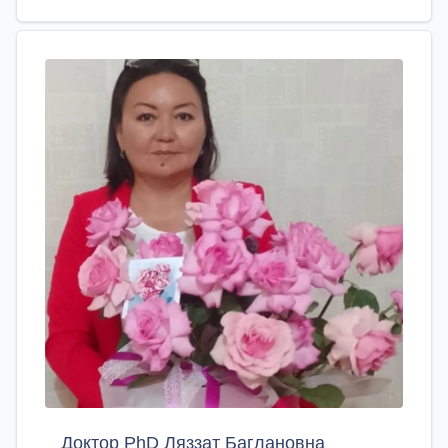
Доктор PhD Ляззат Баглановна