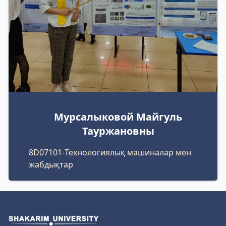
Мурсалыковой Майгуль
Тауржановны
8D07101-Технологиялық машиналар мен
жабдықтар