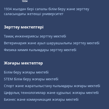
1934 жылдан бері сапалы білім беру және зерттеу
саласындағы жетекші университет
Зерттеу мектептері
Тамақ инженериясы зерттеу мектебі
Ветеринария және ауыл шаруашылығы зерттеу мектебі
Физика-химия ғылымдары зерттеу мектебі
Жоғары мектептер
Білім беру жоғары мектебі
STEM білім беру жоғары мектебі
Спорт және жаратылыстану ғылымдары жоғары мектебі
Цифрлық технологиялар және құрылыс жоғары мектебі
Бизнес және коммуникация жоғары мектебі